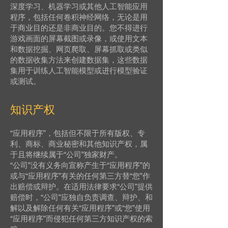
深度学习、机器学习或其他人工智能应用
程序，包括任何卷积神经网络，无论是用
于商业目的还是非商业目的。您不得进行
游戏画面的屏幕截图或录像，或使用文本
和数据挖掘、网页爬取、屏幕抓取或类似
的数据收集方法来创建数据集，这些数据
集用于训练人工智能模型或进行模型验证
或测试。
知识产权
“应用程序”，包括但不限于所有版权、专
利、商标、商业秘密和其他知识产权，属
于且将继续属于“公司”独家财产。
“公司”没有义务向宣称产生于“应用程序”的
或与“应用程序”有关的任何第三方替“您”作
出赔偿或辩护。在适用法律要求“公司”提供
赔偿时，“公司”应独自负责调查、辩护、和
解以及解除任何有关“应用程序”或“您”使用
“应用程序”而侵犯任何第三方知识产权的索