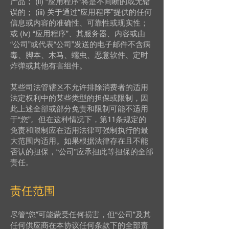
产品； (ii) “应用程序”将是不间断的或无错
误的； (iii) 关于通过“应用程序”提供的任何
信息或内容的准确性、可靠性或现实性；
或 (iv) “应用程序”、其服务器、内容或由
“公司”或代表“公司”发送的电子邮件不含病
毒、脚本、木马、蠕虫、恶意软件、定时
炸弹或其他有害组件。
某些司法管辖区不允许排除消费者的适用
法定权利中的某些类型的担保或限制，因
此上述全部或部分免责和限制可能不适用
于“您”。但在这种情况下，第11条规定的
免责和限制应在适用法律可强制执行的最
大范围内适用。如果根据法律存在且不能
否认的担保，“公司”应承担此等担保的全部
责任。
责任范围
尽管“您”可能蒙受任何损害，但“公司”及其
任何供应商在本协议任何条款下的全部责