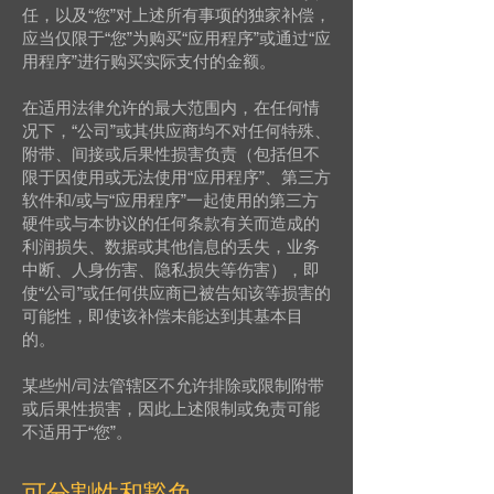
任，以及“您”对上述所有事项的独家补偿，
应当仅限于“您”为购买“应用程序”或通过“应
用程序”进行购买实际支付的金额。
在适用法律允许的最大范围内，在任何情
况下，“公司”或其供应商均不对任何特殊、
附带、间接或后果性损害负责（包括但不
限于因使用或无法使用“应用程序”、第三方
软件和/或与“应用程序”一起使用的第三方
硬件或与本协议的任何条款有关而造成的
利润损失、数据或其他信息的丢失，业务
中断、人身伤害、隐私损失等伤害），即
使“公司”或任何供应商已被告知该等损害的
可能性，即使该补偿未能达到其基本目
的。
某些州/司法管辖区不允许排除或限制附带
或后果性损害，因此上述限制或免责可能
不适用于“您”。
可分割性和豁免